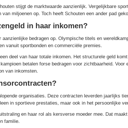
outen stijgt de marktwaarde aanzienlijk. Vergelijkbare spor
n van miljoenen op. Toch heeft Schouten een ander pad gek
jzengeld in haar inkomen?
r aanzienlijke bedragen op. Olympische titels en wereldka
sen vanuit sportbonden en commerciële premies.
en deel van haar totale inkomen. Het structurele geld komt
ampioen betalen forse bedragen voor zichtbaarheid. Voor e
ron van inkomsten.
onsorcontracten?
opende organisaties. Deze contracten leverden jaarlijks ti
een in sportieve prestaties, maar ook in het persoonlijke ve
uitstraling en haar rol als kersverse moeder mee. Dat maakt
n familie.