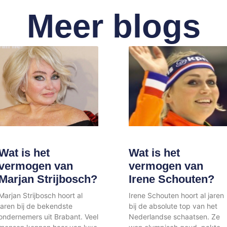
Meer blogs
Wat is het
Wat is het
vermogen van
vermogen van
Marjan Strijbosch?
Irene Schouten?
Marjan Strijbosch hoort al
Irene Schouten hoort al jaren
jaren bij de bekendste
bij de absolute top van het
ondernemers uit Brabant. Veel
Nederlandse schaatsen. Ze