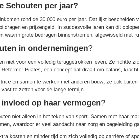
ne Schouten per jaar?
sinkomen rond de 30.000 euro per jaar. Dat lijkt bescheiden
ragen en prijzengeld. In succesvolle jaren kan dit oplopen
en waarin grote bedragen binnenstromen, afgewisseld met ru
outen in ondernemingen
?
n niet voor een volledig teruggetrokken leven. Ze richtte 
j Reformer Pilates, een concept dat draait om balans, kracht 
ructrice en samen te werken met anderen bouwt ze ook buiten
ast te zetten voor de lange termijn.
n invloed op haar vermogen
?
outen niet alleen in het teken van sport. Samen met haar m
en, waardoor er veel aandacht naar zorg en begeleiding ga
tra kosten en minder tijd om zich volledig op carrière of spon