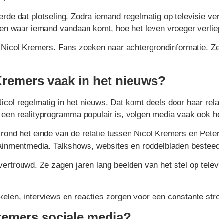
derde dat plotseling. Zodra iemand regelmatig op televisie ver
ten waar iemand vandaan komt, hoe het leven vroeger verl
 Nicol Kremers. Fans zoeken naar achtergrondinformatie. Ze w
remers vaak in het nieuws?
icol regelmatig in het nieuws. Dat komt deels door haar rela
 een realityprogramma populair is, volgen media vaak ook h
t rond het einde van de relatie tussen Nicol Kremers en Peter
ainmentmedia. Talkshows, websites en roddelbladen besteedd
 vertrouwd. Ze zagen jaren lang beelden van het stel op televi
tikelen, interviews en reacties zorgen voor een constante st
remers sociale media?